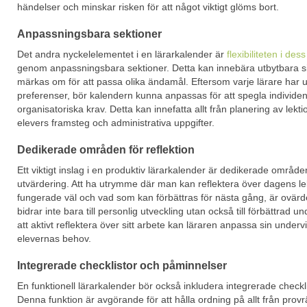
händelser och minskar risken för att något viktigt glöms bort.
Anpassningsbara sektioner
Det andra nyckelelementet i en lärarkalender är
flexibiliteten i de
genom anpassningsbara sektioner. Detta kan innebära utbytbara si
märkas om för att passa olika ändamål. Eftersom varje lärare har 
preferenser, bör kalendern kunna anpassas för att spegla individen
organisatoriska krav. Detta kan innefatta allt från planering av lektio
elevers framsteg och administrativa uppgifter.
Dedikerade områden för reflektion
Ett viktigt inslag i en produktiv lärarkalender är dedikerade områden
utvärdering. Att ha utrymme där man kan reflektera över dagens le
fungerade väl och vad som kan förbättras för nästa gång, är ovärde
bidrar inte bara till personlig utveckling utan också till förbättrad 
att aktivt reflektera över sitt arbete kan läraren anpassa sin underv
elevernas behov.
Integrerade checklistor och påminnelser
En funktionell lärarkalender bör också inkludera integrerade checkl
Denna funktion är avgörande för att hålla ordning på allt från provrä