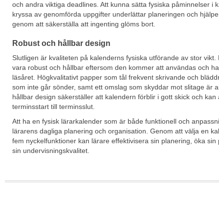
och andra viktiga deadlines. Att kunna sätta fysiska påminnelser i 
kryssa av genomförda uppgifter underlättar planeringen och hjälper 
genom att säkerställa att ingenting glöms bort.
Robust och hållbar design
Slutligen är kvaliteten på kalenderns fysiska utförande av stor vikt
vara robust och hållbar eftersom den kommer att användas och hant
läsåret. Högkvalitativt papper som tål frekvent skrivande och blädd
som inte går sönder, samt ett omslag som skyddar mot slitage är al
hållbar design säkerställer att kalendern förblir i gott skick och kan
terminsstart till terminsslut.
Att ha en fysisk lärarkalender som är både funktionell och anpass
lärarens dagliga planering och organisation. Genom att välja en k
fem nyckelfunktioner kan lärare effektivisera sin planering, öka sin 
sin undervisningskvalitet.