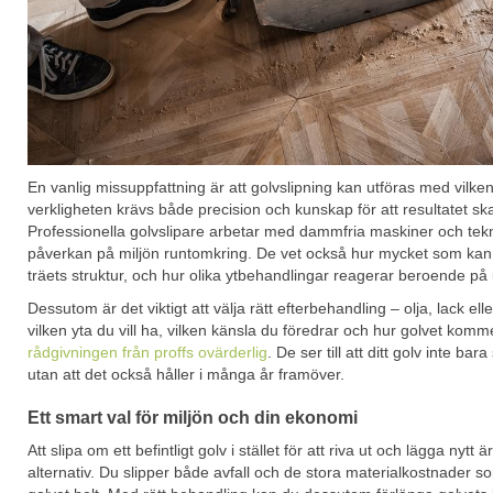
En vanlig missuppfattning är att golvslipning kan utföras med vilken
verkligheten krävs både precision och kunskap för att resultatet ska 
Professionella golvslipare arbetar med dammfria maskiner och te
påverkan på miljön runtomkring. De vet också hur mycket som kan s
träets struktur, och hur olika ytbehandlingar reagerar beroende på
Dessutom är det viktigt att välja rätt efterbehandling – olja, lack e
vilken yta du vill ha, vilken känsla du föredrar och hur golvet kom
rådgivningen från proffs ovärderlig
. De ser till att ditt golv inte ba
utan att det också håller i många år framöver.
Ett smart val för miljön och din ekonomi
Att slipa om ett befintligt golv i stället för att riva ut och lägga nytt ä
alternativ. Du slipper både avfall och de stora materialkostnader 