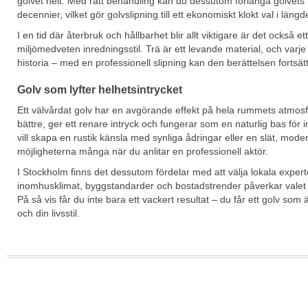
golvet helt. Med rätt behandling kan du dessutom förlänga golvets 
decennier, vilket gör golvslipning till ett ekonomiskt klokt val i längd
I en tid där återbruk och hållbarhet blir allt viktigare är det också ett
miljömedveten inredningsstil. Trä är ett levande material, och varje
historia – med en professionell slipning kan den berättelsen fortsätta
Golv som lyfter helhetsintrycket
Ett välvårdat golv har en avgörande effekt på hela rummets atmosfär
bättre, ger ett renare intryck och fungerar som en naturlig bas för
vill skapa en rustik känsla med synliga ådringar eller en slät, mod
möjligheterna många när du anlitar en professionell aktör.
I Stockholm finns det dessutom fördelar med att välja lokala expert
inomhusklimat, byggstandarder och bostadstrender påverkar valet 
På så vis får du inte bara ett vackert resultat – du får ett golv som
och din livsstil.